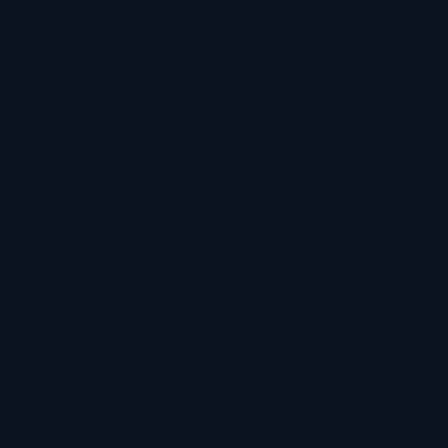
发布评论
暂时没有评论，来抢沙发吧~
关注我们