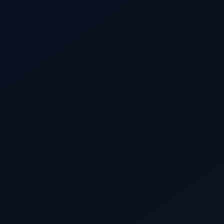
爱游戏在线-规则革命与宿命轮回，字母哥绝杀新规下的体育精
神碰撞
8
2026 / 08 / 08