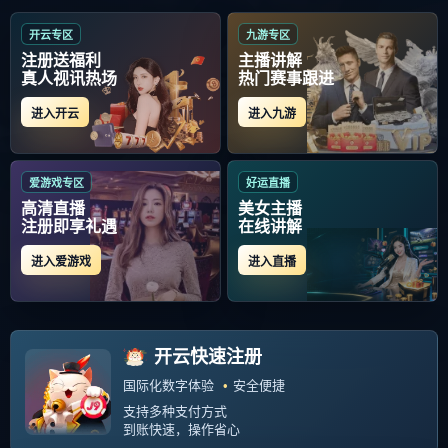
首页
首页
文章正文
爱游戏线上-纪录新规引爆争议，德约科维
奇突破极限，独行侠深陷舆论漩涡
xiaomi
2026-05-11 20:05:53
由网球天王诺瓦克·德约科维奇旗下团队联合主办
的
爱游戏在线
“德约科维奇挑战赛”官方发布了
爱游戏官
网
一项突破性新规：在所有分站赛中，若球员能在单
场比赛中打破赛事历史纪录（如最快发球时速、最长
回合数、连续ACE球数等），将直接获得额外10万美
金的奖金，并自动晋级下一轮，这一规则旨在鼓励球
员挑战极限、提升赛事观赏性，消息一出立刻引发网
坛热议，支持者认为这能激发球员的创造力，反对者