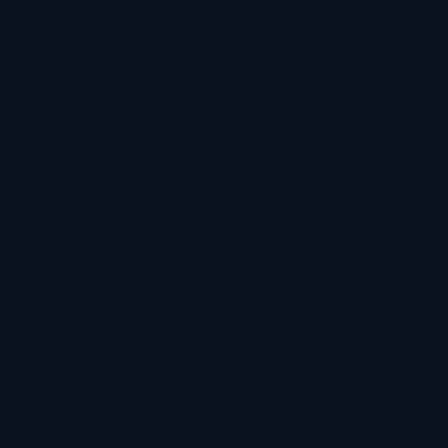
爱游戏线上-西亚卡姆新规大胜引爆争议，雄鹿队腹背受敌
10
2026 / 08 / 07