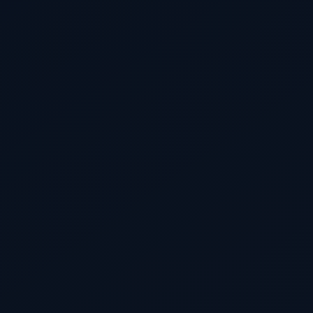
经授权的系统访问、扫描、测试或破坏安全防护措施。
由您自行承担，给本平台或第三方造成损害的，您应负责全额赔偿
立判断并采取本协议第6章所述的处理措施。
四章 知识产权声明
过程中接触到的所有内容，包括但不限于文字、文章、图片、照片
标、标识、域名、软件程序、代码、编译工具、“开云”及相关图
（包括著作权、商标权、专利权、商业秘密等）及相关权利，均依
运营方或其合法权利人所有。
书面授权，任何单位或个人均不得以任何方式（包括但不限于复制
改、出租、出借、反向工程、反向编译、反汇编或用于任何商业
用均构成对本协议及相关法律法规的违反，本平台将依法追究其
律责任。
 服务变更、中断与终止