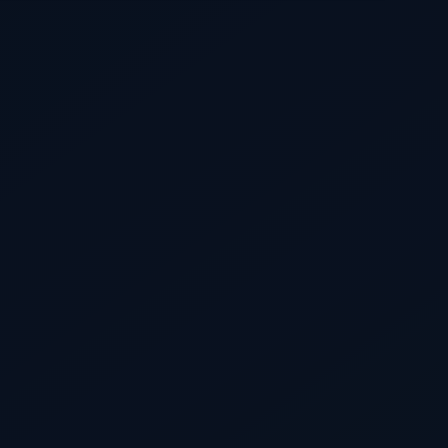
、不
最新文章
台
账
爱游戏官网-TheShy复
出首战完美适应新规，
全场中
2026-08-07
0
的实
爱游戏官网-史诗之战，
前
凯恩巅峰对决杜兰特，
40分钟激
2026-08-07
0
们
爱游戏官网-宁王问鼎冠
文
军，尤文图斯取胜！
地
2026-08-06
0
爱游戏官网-英格兰之王
东京之夜引爆日本球迷