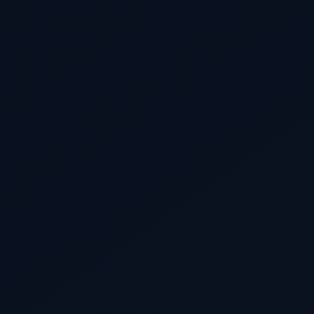
国法律法规、部门规章、规范性文件及社会公序良俗，并独立承
任。您不得从事包括但不限于以下任何行为：
发布、传播或储存任何含有下列内容的信息或从事相关行为：
害国家安全、泄露国家秘密、颠覆国家政权、破坏国家统一的；
益，煽动民族仇恨、民族歧视，破坏民族团结的；
家宗教政策，宣扬邪教和封建迷信的；
言，扰乱社会秩序，破坏社会稳定的；
情、赌博、暴力、凶杀、恐怖或者教唆犯罪的；
他人名誉权、隐私权、肖像权、知识产权等合法权益的；
条例以及任何具有法律效力之规范所限制或禁止的其他内容。
任何形式的非法、犯罪活动，或为任何非法活动提供协助、便利
博彩、诈骗、洗钱、传销、侵犯商业秘密等。
扰、瓦解本平台网络系统、服务器、软件正常运行的行为，包括
数据抓取工具或其他技术手段，非法获取、干扰、破坏平台数据