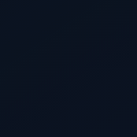
过
未
有