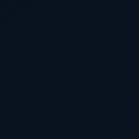
5.1 鉴于网络服务的特殊性（包括但不限于服务
对服务内容、服务条款、操作界面或提供服务的方
失，本平台在法
5.2 如您存在违反本协议任何条款（特别是第三
风险管控考量，本平台有权独立判断并视情节严重
通知：
(a)
删除违规内容；
(b)
限制、暂停您使用
提供本平台服务，并注销您的账户。本平台采取前
第六章
6.1 本协议之订立、生效、解释、履行、修订与
6.2 因本协议或您使用本平台服务所引起或与之
若协商不成，任何一方均有权将争议提交至