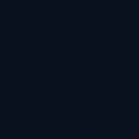
1.3 为保障平台生态安全与用户权益，若本平台
完整的情况，或您的账户存在被他人滥用、盗用、
有权在不事先通知您的情况下，立即采取包括但不
户功能、直至终止服务并注
第
2.1 本平台致力于为用户提供专业、及时、丰富
时比分播报与动态更新；详尽的球队及运动员历史
瞻；以及基于上
2.2 您理解并同意，基于互联网行业的特性、市
有权单方面决定对现有服务内容进行增删、调整、
规定，否则前述调整无需事先个别通知用户，本
区、终端设备
第三