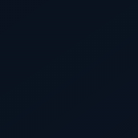
。
、音
形
法归
、
用
法