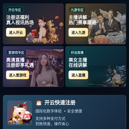
首页
首页
文章正文
爱游戏官网-Karsa绝杀封神，FPX登顶冠
军引爆全网狂欢
xiaomi
2026-05-30 07:04:55
万众瞩目的英雄联盟职业联赛总决赛舞台上，
FPX与对手鏖战至第五局决胜局，战局胶着，气氛紧
张到令人窒息，就在所有人都以为比赛将进入最后的
生死团战之际，
Karsa
以一记匪夷所思的绝杀操作，
彻底改变了比赛的走向,也点燃了整个电竞圈的狂热火
焰。
决胜时刻：绝杀逆转乾坤