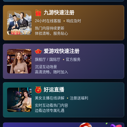
第五局比赛进行到35分钟，双方经济持平，龙魂
团战一触即发，FPX前期凭借稳健运营取得微弱优
势，但对手凭借后期阵容的强势逐渐扳回局面，在远
古龙刷新前的关键节点，对手选择在大龙区布视野，
意图逼迫FPX接团，就在这千钧一发之际，
Karsa
使
用的打野英雄凭借精准的时机判断，闪现越过龙坑墙
体，配合队友的控制链，瞬间秒杀对手关键C位,旋即
惩戒稳稳拿下大龙。