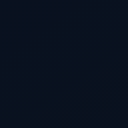
冠军的底色
电竞的魅力，正在于不到最后一刻，永远不知道
谁是赢家。
Karsa
的这一记绝杀，不仅帮助FPX问鼎
冠军，更在无数观众心中刻下了永恒的记忆，他用实
际行动证明：真正的强者，不是从不失误，而是在最
需要的时刻，能扛起团队,完成那让全场沸腾的最后一
击。
FPX的这座冠军奖杯，因
Karsa
的绝杀而更加闪
耀，而这个夜晚,注定成为电竞史上的经典篇章。
版权声明：
本站文章如无特别标注，均为本站原创文