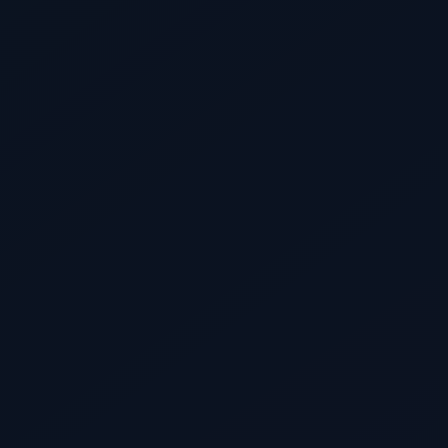
发布评论
暂时没有评论，来抢沙发吧~
关注我们
----