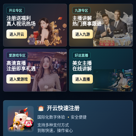
首页
新闻资讯
文章正文
爱游戏在线-费德勒的败局与掘金的极限挑
战，胜利的另一种形态
xiaomi
2026-05-31 03:14:15
在体育的世界里，胜利往往被简单定义为比分牌
上的领先，当我
爱游戏在线
们细细品味那些伟大运动
员与球队的征程时，会发现有一种胜利超越了常规的
记分方式——它存在于数据无法完全诠释的坚韧之中,
存在于逆境中依然闪耀的竞技光芒里。
让我
爱游戏线上
们先回到网球场，聚焦罗杰·费德
勒，这位瑞士天王在其辉煌的职业生涯中，创造过无