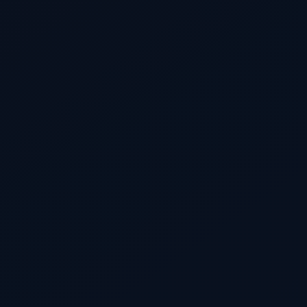
将费德勒的“得分超过败北”与掘金的“挑战极限”放
在一起审视，会发现它们在深层逻辑上惊人地一致：
它们都在重新定义“胜利”的内涵
。
费德勒用连续七场“得分优势却输球”告诉我们，过
程与结果有时并不统一，但坚守过程的尊严本身就是
一种胜利，掘金用挑战极限的历程告诉我们，外界的
评价不应成为自我定义的枷锁,真正的极限在于内心的
边界。
在人生的赛场上，每个人都会面临类似的时刻，
也许你付出了很多，却没有得到想要的结果；也许你