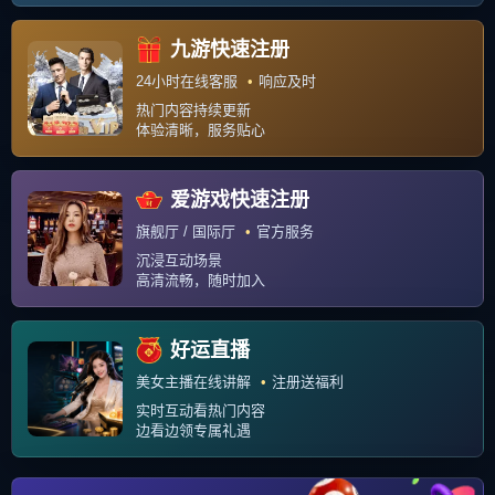
数令人瞠目的纪录，但有一组数据格外引人深思：在
某一特定阶段，费德勒连续七场比赛在得分总数上超
过对手，却最终输掉了比赛，这听起来有些不可思
议，却真实地揭示了网球这项运动的微妙之处——
关
键时刻的把握能力，往往比全场的统治力更具决定
性
。
那七场比赛，费德勒或许在破发点上屡屡错失，
或许在抢七局中状态波动，他
爱游戏官网
可能轰出了
更多的制胜分，却在最不该失误的节点出现非受迫性
失误，每一次，他都是数据上更“占优”的一方，但胜利
的天平始终没有向他倾斜，这不是费德勒的“失败”，而
是一种独特的“胜利”——他用绝对的实力证明，即使输
掉比赛，也不曾输掉过程；即使比分落后，也从未放
弃对每一分的争夺，这种“超越胜负”的竞技精神,正是