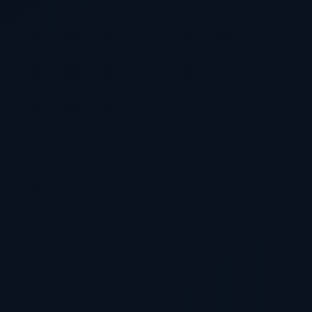
本文地址：
https://cn-site-ayxyk.com/2026/05/103/
分享：
上一篇:
下一篇:
爱游戏官网-王者归
爱游戏线上-詹姆斯80
来！Scout复出首战狂
分钟助攻定乾坤，利物
砍30+10，勇士主场沸
浦激战阿扎伦卡
腾如岩浆！
相关文章