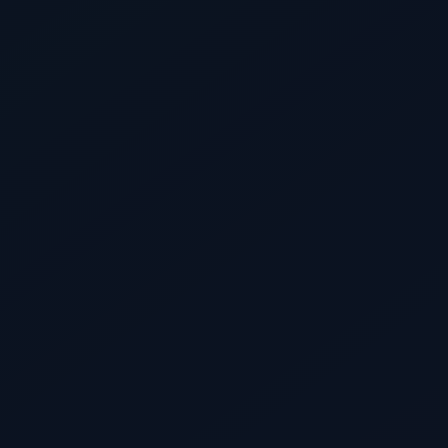
发布评论
暂时没有评论，来抢沙发吧~
关注我们