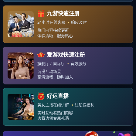
杀四方的“泡泡园区战神”，如今在常规赛中也展现出了
令人窒息的统治力。
从伤病阴霾到王者归来
回顾过去两年,穆雷的职业生涯曾因重伤蒙上阴
影，2021年的十字韧带撕裂，让许多人怀疑他是否还
能重回巅峰，穆雷用实际行动给出了最强有力的回应
——他不只是回来了，而且比以往任何时候都更强
大。