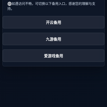
反过来也为约基奇减轻了防守压力，形成了良性循
环。
“当穆雷像这样打球时，我们几乎是不可阻挡的。”
约基奇在赛后采访中不吝赞美之词，确实，当穆雷和
约基奇同时打出MVP级别表现时，掘金的进攻效率达
到了联盟顶级水准。
西部格局正在重塑
随着穆雷的爆发,掘金正重新定义自己在西部乃至
整个联盟的定位，掘金以47胜18负的战绩高居西部第
一，领先第二名多个胜场，更令人恐惧的是，这支球
队似乎还远未达到最佳状态。
穆雷连续得分纪录的突破,不仅仅是个人数据的狂