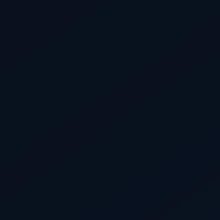
欢，更是掘金挑战极限、冲击总冠军的明确信号，在
竞争激烈的西部，当球队核心球员处于巅峰状态时，
任何对手都不敢小觑这支高原劲旅。
挑战极限永无止境
对于穆雷和掘金而言,常规赛的辉煌只是序章，真
正的挑战在于季后赛，在于能否将这股势头延续到终
极舞台，穆雷的持续爆发已经成为掘金进攻端的定海
神针，但西部强敌环伺，包括湖人、快船、勇士、太
阳等球队都虎视眈眈。